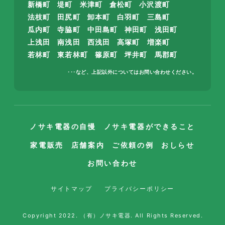
新橋町
堤町
米津町
倉松町
小沢渡町
法枝町
田尻町
卸本町
白羽町
三島町
瓜内町
寺脇町
中田島町
神田町
浅田町
上浅田
南浅田
西浅田
高塚町
増楽町
若林町
東若林町
篠原町
坪井町
馬郡町
･･･など、上記以外についてはお問い合わせください。
ノサキ電器の自慢
ノサキ電器ができること
家電販売
店舗案内
ご依頼の例
おしらせ
お問い合わせ
サイトマップ
プライバシーポリシー
Copyright 2022. （有）ノサキ電器. All Rights Reserved.